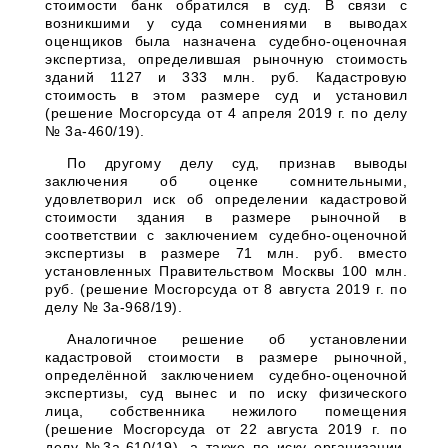
стоимости банк обратился в суд. В связи с
возникшими у суда сомнениями в выводах
оценщиков была назначена судебно-оценочная
экспертиза, определившая рыночную стоимость
зданий 1127 и 333 млн. руб. Кадастровую
стоимость в этом размере суд и установил
(решение Мосгорсуда от 4 апреля 2019 г. по делу
№ 3а-460/19).
По другому делу суд, признав выводы
заключения об оценке сомнительными,
удовлетворил иск об определении кадастровой
стоимости здания в размере рыночной в
соответствии с заключением судебно-оценочной
экспертизы в размере 71 млн. руб. вместо
установленных Правительством Москвы 100 млн.
руб. (решение Мосгорсуда от 8 августа 2019 г. по
делу № 3а-968/19).
Аналогичное решение об установлении
кадастровой стоимости в размере рыночной,
определённой заключением судебно-оценочной
экспертизы, суд вынес и по иску физического
лица, собственника нежилого помещения
(решение Мосгорсуда от 22 августа 2019 г. по
делу №3а-610/19), а также по иску организации,