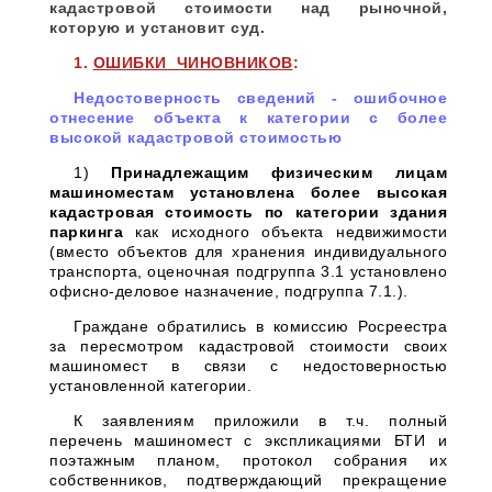
кадастровой стоимости над рыночной,
которую и установит суд.
1.
ОШИБКИ ЧИНОВНИКОВ
:
Недостоверность сведений - о
шибочное
отнесение объекта к категории с более
высокой кадастровой стоимостью
1)
П
ринадлежащим физическим лицам
машиноместам
установлена более высокая
кадастровая стоимость по категории здания
паркинга
как исходного объекта недвижимости
(вместо объектов для хранения индивидуального
транспорта, оценочная подгруппа 3.1 установлено
офисно-деловое назначение, подгруппа 7.1.).
Граждане обратились в комиссию Росреестра
за пересмотром кадастровой стоимости своих
машиномест в связи с недостоверностью
установленной категории.
К заявлениям приложили в т.ч. полный
перечень машиномест с экспликациями БТИ и
поэтажным планом, протокол собрания их
собственников, подтверждающий прекращение