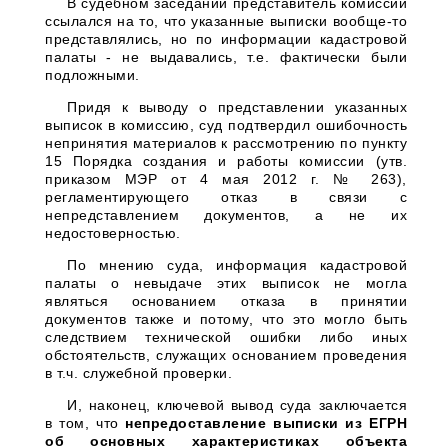
В судебном заседании представитель комиссии
ссылался на то, что указанные выписки вообще-то
представлялись, но по информации кадастровой
палаты - не выдавались, т.е. фактически были
подложными.
Придя к выводу о представлении указанных
выписок в комиссию, суд подтвердил ошибочность
непринятия материалов к рассмотрению по пункту
15 Порядка создания и работы комиссии (утв.
приказом МЭР от 4 мая 2012 г. № 263),
регламентирующего отказ в связи с
непредставлением документов, а не их
недостоверностью.
По мнению суда, информация кадастровой
палаты о невыдаче этих выписок не могла
являться основанием отказа в принятии
документов также и потому, что это могло быть
следствием технической ошибки либо иных
обстоятельств, служащих основанием проведения
в т.ч. служебной проверки.
И, наконец, ключевой вывод суда заключается
в том, что
непредоставление выписки из ЕГРН
об основных характеристиках объекта