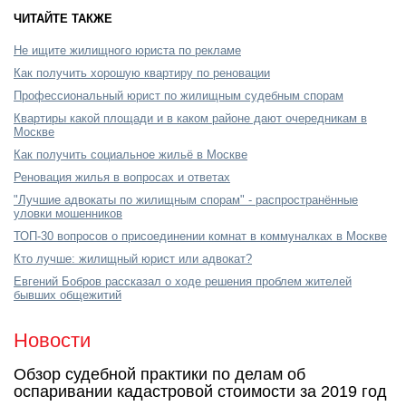
ЧИТАЙТЕ ТАКЖЕ
Не ищите жилищного юриста по рекламе
Как получить хорошую квартиру по реновации
Профессиональный юрист по жилищным судебным спорам
Квартиры какой площади и в каком районе дают очередникам в
Москве
Как получить социальное жильё в Москве
Реновация жилья в вопросах и ответах
"Лучшие адвокаты по жилищным спорам" - распространённые
уловки мошенников
ТОП-30 вопросов о присоединении комнат в коммуналках в Москве
Кто лучше: жилищный юрист или адвокат?
Евгений Бобров рассказал о ходе решения проблем жителей
бывших общежитий
Новости
Обзор судебной практики по делам об
оспаривании кадастровой стоимости за 2019 год