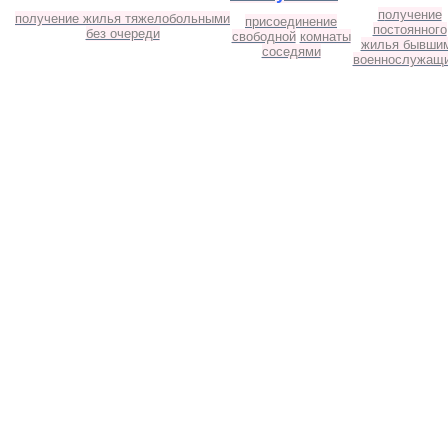
п
олучение
получение жилья тяжелобольными
присоединение
постоянного
без очереди
свободной
комнаты
жилья бывши
соседями
военнослужащ