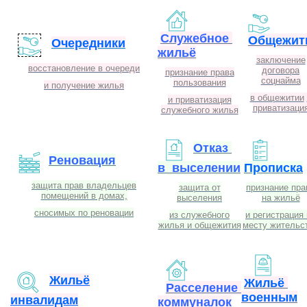
Служебное
Общежит
Очередники
жильё
заключение
восстановление в очереди
договора
признание права
соцнайма
пользования
и получение жилья
в общежитии
и приватизация
приватизаци
служебного жилья
Отказ
Реновация
в выселении
Прописка
защита прав владельцев
защита от
признание пра
помещений в домах,
выселения
на жильё
сносимых по реновации
из служебного
и регистрация
жилья и общежития
месту жительс
Жильё
Жильё
Расселение
военным
инвалидам
коммуналок