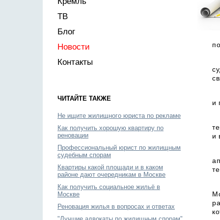
Кремль
ТВ
Блог
по
Новости
Контакты
с
св
ЧИТАЙТЕ ТАКЖЕ
и 
Не ищите жилищного юриста по рекламе
те
Как получить хорошую квартиру по
реновации
и 
Профессиональный юрист по жилищным
судебным спорам
а
Квартиры какой площади и в каком
те
районе дают очередникам в Москве
Как получить социальное жильё в
М
Москве
р
Реновация жилья в вопросах и ответах
ко
"Лучшие адвокаты по жилищным спорам"