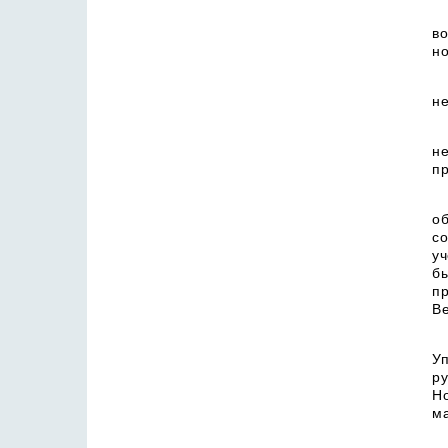
во
но
не
н
пр
о
с
уч
б
п
В
У
р
Н
ма