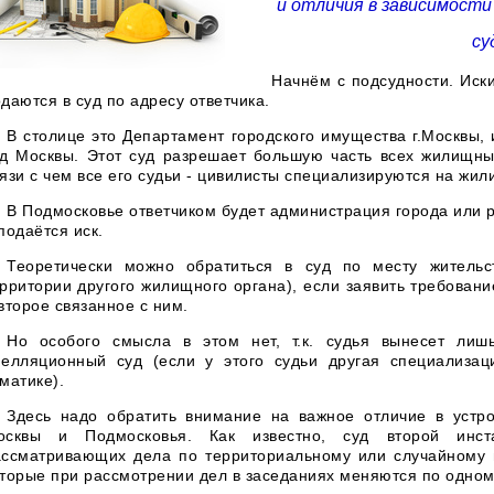
и отличия в зависимост
су
Начнём с подсудности. Иск
даются в суд по адресу ответчика.
В столице это Департамент городского имущества г.Москвы,
уд Москвы. Этот суд разрешает большую часть всех жилищны
язи с чем все его судьи - цивилисты специализируются на жи
В Подмосковье ответчиком будет администрация города или р
подаётся иск.
Теоретически можно обратиться в суд по месту жительс
рритории другого жилищного органа), если заявить требовани
второе связанное с ним.
Но особого смысла в этом нет, т.к. судья вынесет лиш
пелляционный суд (если у этого судьи другая специализа
матике).
Здесь надо обратить внимание на важное отличие в устр
осквы и Подмосковья. Как известно, суд второй инст
ассматривающих дела по территориальному или случайному п
торые при рассмотрении дел в заседаниях меняются по одном