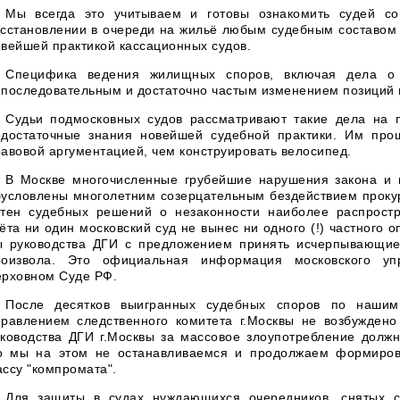
Мы всегда это учитываем и готовы ознакомить судей со
сстановлении в очереди на жильё любым судебным составом М
вейшей практикой кассационных судов.
Специфика ведения жилищных споров, включая дела о 
последовательным и достаточно частым изменением позиций 
Судьи подмосковных судов рассматривают такие дела на 
едостаточные знания новейшей судебной практики. Им прощ
авовой аргументацией, чем конструировать велосипед.
В Москве многочисленные грубейшие нарушения закона и 
бусловлены многолетним созерцательным бездействием проку
отен судебных решений о незаконности наиболее распрост
ёта ни один московский суд не вынес ни одного (!) частного
ы руководства ДГИ с предложением принять исчерпывающие
роизвола. Это официальная информация московского уп
ерховном Суде РФ.
После десятков выигранных судебных споров по нашим
правлением следственного комитета г.Москвы не возбуждено
уководства ДГИ г.Москвы за массовое злоупотребление долж
о мы на этом не останавливаемся и продолжаем формирова
ссу "компромата".
Для защиты в судах нуждающихся очередников, снятых с