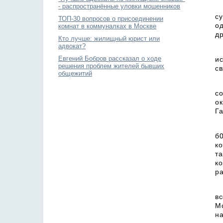
- распространённые уловки мошенников
с
ТОП-30 вопросов о присоединении
о
комнат в коммуналках в Москве
др
Кто лучше: жилищный юрист или
адвокат?
Евгений Бобров рассказал о ходе
ис
решения проблем жителей бывших
св
общежитий
с
ок
Га
б
к
т
к
ра
в
Мо
на