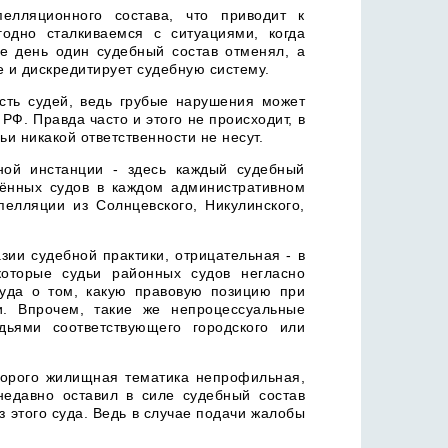
елляционного состава, что приводит к
одно сталкиваемся с ситуациями, когда
е день один судебный состав отменял, а
е и дискредитирует судебную систему.
сть судей, ведь грубые нарушения может
РФ. Правда часто и этого не происходит, в
и никакой ответственности не несут.
ой инстанции - здесь каждый судебный
лённых судов в каждом административном
пелляции из Солнцевского, Никулинского,
ии судебной практики, отрицательная - в
которые судьи районных судов негласно
суда о том, какую правовую позицию при
и. Впрочем, такие же непроцессуальные
ьями соответствующего городского или
оторого жилищная тематика непрофильная,
недавно оставил в силе судебный состав
 этого суда. Ведь в случае подачи жалобы