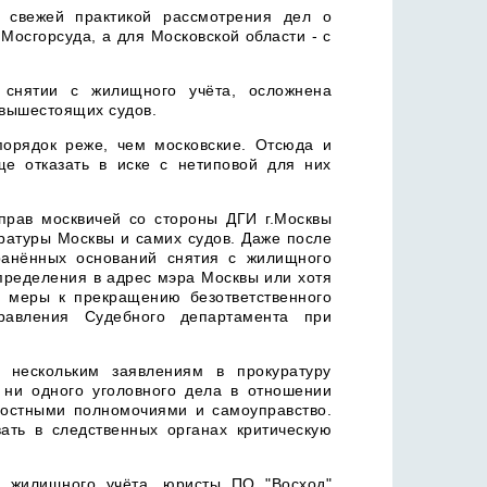
 свежей практикой рассмотрения дел о
осгорсуда, а для Московской области - с
снятии с жилищного учёта, осложнена
вышестоящих судов.
порядок реже, чем московские. Отсюда и
е отказать в иске с нетиповой для них
прав москвичей со стороны ДГИ г.Москвы
ратуры Москвы и самих судов. Даже после
ранённых оснований снятия с жилищного
 определения в адрес мэра Москвы или хотя
 меры к прекращению безответственного
равления Судебного департамента при
 нескольким заявлениям в прокуратуру
 ни одного уголовного дела в отношении
ностными полномочиями и самоуправство.
ть в следственных органах критическую
 жилищного учёта, юристы ПО "Восход"