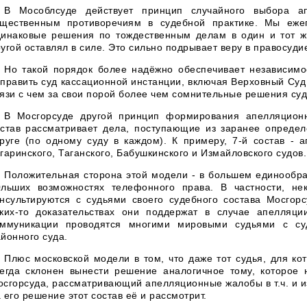
В Мособлсуде действует принцип случайного выбора ап
ущественным противоречиям в судебной практике. Мы ежег
динаковые решения по тождественным делам в один и тот ж
угой оставлял в силе. Это сильно подрывает веру в правосуди
Но такой порядок более надёжно обеспечивает независимо
править суд кассационной инстанции, включая Верховный Суд 
язи с чем за свои порой более чем сомнительные решения судь
В Мосгорсуде другой принцип формирования апелляционн
остав рассматривает дела, поступающие из заранее опреде
руге (по одному суду в каждом). К примеру, 7-й состав - а
гаринского, Таганского, Бабушкинского и Измайловского судов.
Положительная сторона этой модели - в большем единообраз
0льших возможностях телефонного права. В частности, не
онсультируются с судьями своего судебного состава Мосгор
аких-то доказательствах они поддержат в случае апелляци
оммуникации проводятся многими мировыми судьями с суд
йонного суда.
Плюс московской модели в том, что даже тот судья, для к
сегда склонен вынести решение аналогичное тому, которое 
сгорсуда, рассматривающий апелляционные жалобы в т.ч. и из
 его решение этот состав её и рассмотрит.