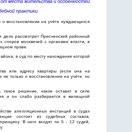
и от места жительства и особенностей
дебной практики
и о восстановлении на учёте нуждающихся
 и дело рассмотрит Пресненский районный
х споров москвичей с органами власти, в
лищном праве.
айона, в суд по месту нахождения которой
тва или адресу квартиры (если она на
е не только о восстановлении на учёте, но
ь такое решение, какое оставит в силе
ция и он слабо разбирается в жилищной
ойстве апелляционных инстанций в судах
анции состоит из судебных составов,
ринципу. В него входят по 5 - 12 судей,
у.