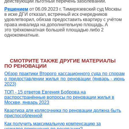
действующий льготный перечень заболеваний.
Решением
от 06.09.2023 г. Тимирязевский суд Москвы
в иске ДГИ отказал, встречный иск очередников
удовлетворил, обязав предоставить квартиру с учётом
права инвалида на дополнительную площадь. А
это
трёхкомнатная
большей площ
адью либо 2
однокомнатные
.
СМОТРИТЕ ТАКЖЕ ДРУГИЕ МАТЕРИАЛЫ
ПО РЕНОВАЦИИ
Обзор практики Второго кассационного суда по спорам
о предоставлении жилья по реновации (январь - июнь
2023)
ТОП - 15 ответов Евгения Боброва на
распространённые вопросы по реновации жилья в
Москве, январь 2023
Квартира для колясочника по реновации должна быть
приспособленной
Как получить максимальную компенсацию за
нежилое помещение по реновации?