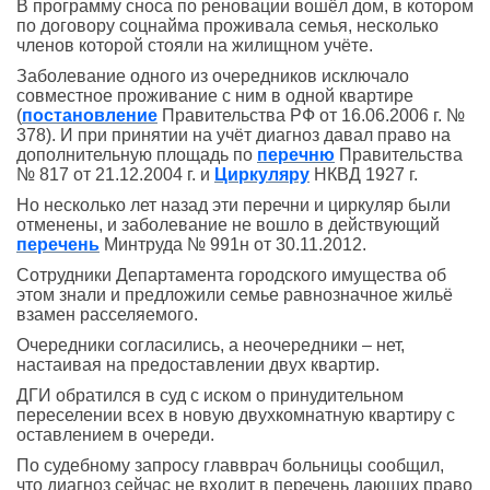
В программу сноса по реновации вошёл дом, в котором
по договору соцнайма проживала семья, несколько
членов которой стояли на жилищном учёте.
Заболевание одного из очередников исключало
совместное проживание с ним в одной квартире
(
постановление
Правительства РФ от 16.06.2006 г. №
378). И при принятии на учёт диагноз давал право на
дополнительную площадь по
перечню
Правительства
№ 817 от 21.12.2004 г. и
Циркуляру
НКВД 1927 г.
Но несколько лет назад эти перечни и циркуляр были
отменены, и заболевание не вошло в действующий
перечень
Минтруда № 991н от 30.11.2012.
Сотрудники Департамента городского имущества об
этом знали и предложили семье равнозначное жильё
взамен расселяемого.
Очередники согласились, а неочередники – нет,
настаивая на предоставлении двух квартир.
ДГИ обратился в суд с иском о принудительном
переселении всех в новую двухкомнатную квартиру с
оставлением в очереди.
По судебному запросу главврач больницы сообщил,
что диагноз сейчас не входит в перечень дающих право