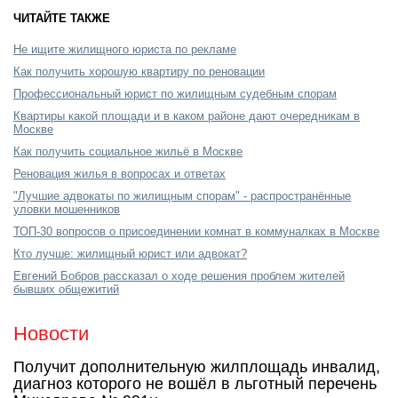
ЧИТАЙТЕ ТАКЖЕ
Не ищите жилищного юриста по рекламе
Как получить хорошую квартиру по реновации
Профессиональный юрист по жилищным судебным спорам
Квартиры какой площади и в каком районе дают очередникам в
Москве
Как получить социальное жильё в Москве
Реновация жилья в вопросах и ответах
"Лучшие адвокаты по жилищным спорам" - распространённые
уловки мошенников
ТОП-30 вопросов о присоединении комнат в коммуналках в Москве
Кто лучше: жилищный юрист или адвокат?
Евгений Бобров рассказал о ходе решения проблем жителей
бывших общежитий
Новости
Получит дополнительную жилплощадь инвалид,
диагноз которого не вошёл в льготный перечень