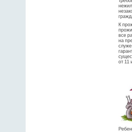
требо
нежил
незак
гражд
К про
прожи
все р
на пр
служе
гаран
сущес
от 11
Ребен