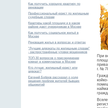
Как получить хорошую квартиру по
реновации
Профессиональный юрист по жилищным
судебным спорам
Квартиры какой площади и в каком
районе дают очередникам в Москве
Как получить социальное жильё в
Москве
Реновация жилья в вопросах и ответах
"Лучшие адвокаты по жилищным спорам"
- распространённые уловки мошенников
При в
ТОП-30 вопросов о присоединении
площа
комнат в коммуналках в Москве
прива
Кто лучше: жилищный юрист или
г. № 7
адвокат?
Гражд
Евгений Бобров рассказал о ходе
койко
решения проблем жителей бывших
помещ
общежитий
найма
гражд
Вселе
регис