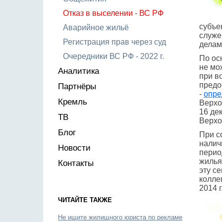
Отказ в выселении - ВС РФ
субъе
Аварийное жильё
служе
Регистрация прав через суд
делам
Очередники ВС РФ - 2022 г.
По ос
не мо
Аналитика
при в
предо
Партнёры
-
опре
Кремль
Верхо
16 де
ТВ
Верхо
Блог
При с
налич
Новости
перио
жилья
Контакты
эту с
колле
2014 
ЧИТАЙТЕ ТАКЖЕ
Не ищите жилищного юриста по рекламе