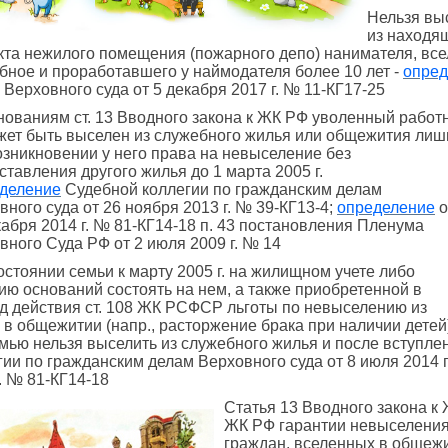
Нельзя вы
из находя
кта нежилого помещения (пожарного депо) нанимателя, все
бное и проработавшего у наймодателя более 10 лет -
опред
 Верховного суда от 5 декабря 2017 г. № 11-КГ17-25
нованиям ст. 13 Вводного закона к ЖК РФ уволенный работ
жет быть выселен из служебного жилья или общежития лиш
озникновении у него права на невыселение без
ставления другого жилья до 1 марта 2005 г.
деление
Судебной коллегии по гражданским делам
вного суда от 26 ноября 2013 г. № 39-КГ13-4;
определение
о
кабря 2014 г. № 81-КГ14-18 п. 43 постановления Пленума
вного Суда РФ от 2 июля 2009 г. № 14
остоянии семьи к марту 2005 г. на жилищном учете либо
ию оснований состоять на нем, а также приобретенной в
д действия ст. 108 ЖК РСФСР льготы по невыселению из
 в общежитии (напр., расторжение брака при наличии детей
емью нельзя выселить из служебного жилья и после вступле
гии по гражданским делам Верховного суда от 8 июля 2014 г
г. № 81-КГ14-18
Статья 13 Вводного закона к 
ЖК РФ гарантии невыселения
граждан, вселенных в общежи