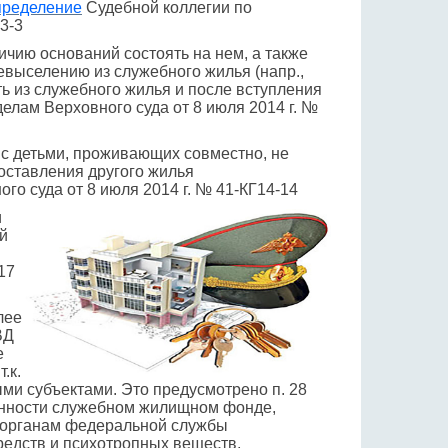
пределение
Судебной коллегии по
3-3
ичию оснований состоять на нем, а также
евыселению из служебного жилья (напр.,
ть из служебного жилья и после вступления
елам Верховного суда от 8 июля 2014 г. №
 с детьми, проживающих совместно, не
оставления другого жилья
го суда от 8 июля 2014 г. № 41-КГ14-14
и
й
17
лее
ВД
е
.к.
ми субъектами. Это предусмотрено п. 28
енности служебном жилищном фонде,
, органам федеральной службы
редств и психотропных веществ,