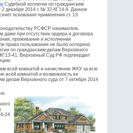
ие
Судебной коллегии по гражданским
2 декабря 2014 г. № 32-КГ14-9. Данное
няет основания применения ст. 13
конодательству РСФСР наниматель
м даже при отсутствии ордера и договора
ении, проживании и исполнении
ли право пользования не было оспорено
егии по гражданским делам Верховного
5-КГ13-41. Верховный Суд РФ подтвердил
ицию
ем всей комнатой и начисление ЖКУ за всю
е всей комнатой и возможность ее
м делам Верховного суда от 7 октября 2014
на
ьного
о
16-24