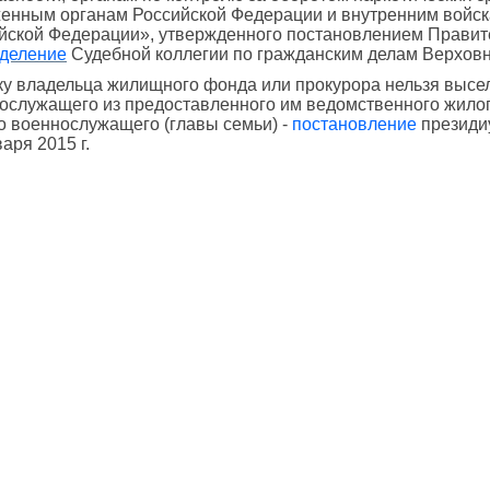
енным органам Российской Федерации и внутренним войск
йской Федерации», утвержденного постановлением Правител
деление
Судебной коллегии по гражданским делам Верховног
ку владельца жилищного фонда или прокурора нельзя высе
ослужащего из предоставленного им ведомственного жилог
о военнослужащего (главы семьи) -
постановление
президиу
аря 2015 г.