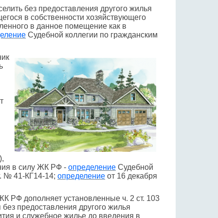
селить без предоставления другого жилья
щегося в собственности хозяйствующего
ленного в данное помещение как в
еление
Судебной коллегии по гражданским
ник
ь
т
),
ния в силу ЖК РФ -
определение
Судебной
. № 41-КГ14-14;
определение
от 16 декабря
ЖК РФ дополняет установленные ч. 2 ст. 103
 без предоставления другого жилья
тия и служебное жилье до введения в