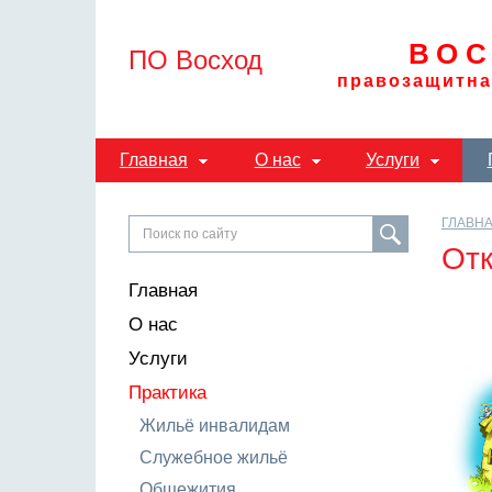
ВОС
ПО Восход
правозащитна
Главная
О нас
Услуги
ГЛАВН
Отк
Главная
О нас
Услуги
Практика
Жильё инвалидам
Служебное жильё
Общежития