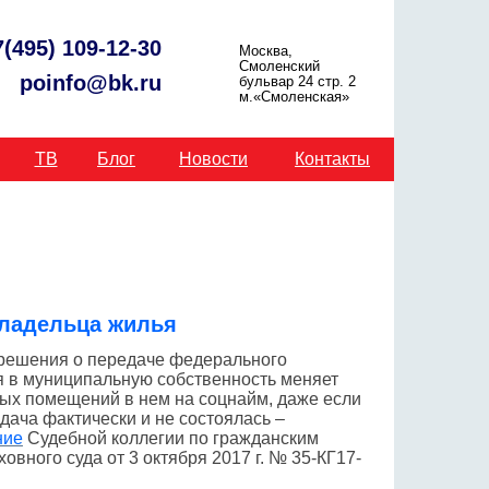
7(495) 109-12-30
Москва,
Смоленский
poinfo@bk.ru
бульвар 24 стр. 2
м.«Смоленская»
ТВ
Блог
Новости
Контакты
владельца жилья
решения о передаче федерального
 в муниципальную собственность меняет
лых помещений в нем на соцнайм, даже если
дача фактически и не состоялась –
ние
Судебной коллегии по гражданским
овного суда от 3 октября 2017 г. № 35-КГ17-