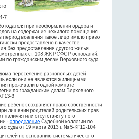
ого
4-7
ботодателя при неоформлении ордера и
одов на содержание нежилого помещения
в период вселения такое лицо имело право
ически предоставлено в качестве
ия без предоставления другого жилья
дусмотренных ст. 108 ЖК РСФСР оснований,
ии по гражданским делам Верховного суда
 дома переселение разнополых детей
ишь если они не являются жилищными
ния проживали в одной комнате
егии по гражданским делам Верховного
-КГ13-3
ие ребенок сохраняет право собственности
при лишении родителей родительских прав
т наличия или отсутствия у него
ии -
определение
Судебной коллегии по
о суда от 19 марта 2013 г. № 5-КГ12-104
дителей по основанию систематического