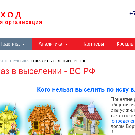
+
ХОД
я организация
Практика
Аналитика
Партнёры
Кремль
АЯ
ПРАКТИКА
/ ОТКАЗ В ВЫСЕЛЕНИИ - ВС РФ
аз в выселении - ВС РФ
Кого нельзя выселить по иску 
Принятие 
общежития
статус жи
такая пере
определе
делам Верх
9