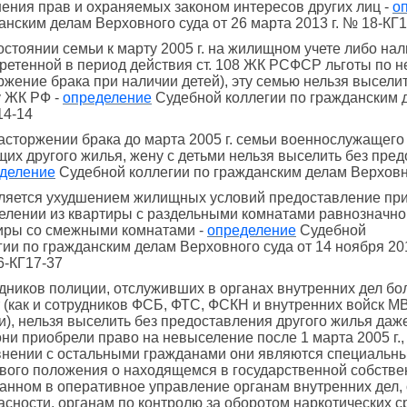
ения прав и охраняемых законом интересов других лиц -
о
анским делам Верховного суда от 26 марта 2013 г. № 18-КГ1
остоянии семьи к марту 2005 г. на жилищном учете либо нал
ретенной в период действия ст. 108 ЖК РСФСР льготы по н
ржение брака при наличии детей), эту семью нельзя высели
у ЖК РФ -
определение
Судебной коллегии по гражданским д
14-14
асторжении брака до марта 2005 г. семьи военнослужащего
их другого жилья, жену с детьми нельзя выселить без пред
де
ление
Судебной коллегии по гражданским делам Верховно
ляется ухудшением жилищных условий предоставление пр
елении из квартиры с раздельными комнатами равнозначно
иры со смежными комнатами -
определение
Судебной
гии по гражданским делам Верховного суда от 14 ноября 20
6-КГ17-37
дников полиции, отслуживших в органах внутренних дел бо
т (как и сотрудников ФСБ, ФТС, ФСКН и внутренних войск М
и), нельзя выселить без предоставления другого жилья даж
они приобрели право на невыселение после 1 марта 2005 г., т
внении с остальными гражданами они являются специальны
вого положения о находящемся в государственной собств
анном в оперативное управление органам внутренних дел
асности, органам по контролю за оборотом наркотических с