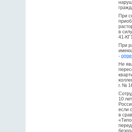
наруш
гражд
При с
приоб
расто
в сил
41-КГ
При р
имеющ
-
опре
Не яв
перес
кварт
колле
г. № 1
Сотру
10 ле
Росси
если 
в сра
«Типо
перед
безоп