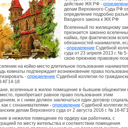
действие ЖК РФ -
определен
делам Верховного Суда РФ от 
определение подробно разъяс
Вводного закона к ЖК РФ
Вселенный по жилищному за
признается законно вселенны
найма, при фактическом всел
обязанностей нанимателя, ес
-
определение
Судебной колл
суда от 23 апреля 2013 г. № 
свою прежнюю правовую поз
селении на койко-место длительное пользование нанимател
дь комнаты подтверждает возникновение права пользовани
тизировать -
определение
Судебной коллегии по граждански
8-КГ14-18
ане, вселенные в жилое помещение в бывшем общежитии 
-место, приобретают равное право пользования этим
ением, и с ними должен заключаться один договор социал
 как с сонанимателями -
определение
Судебной коллегии п
анским делам Верховного суда от 2 августа 2016 г. № 16-КГ
ние в нежилое помещение по ордеру как работника, с
трацией по месту жительства и соответствии помещения