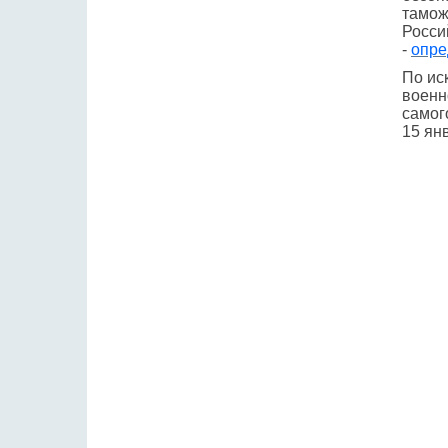
тамож
Росси
-
опре
По ис
военн
самог
15 янв