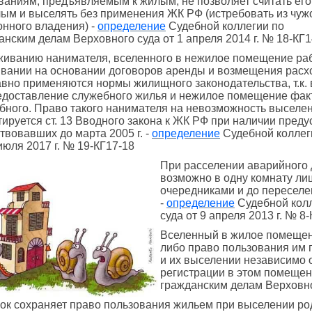
ваниям, предъявляемым к жилым, не позволяет считать его
ым и выселять без применения ЖК РФ (истребовать из чуж
онного владения) -
определение
Судебной коллегии по
анским делам Верховного суда от 1 апреля 2014 г. № 18-КГ1
живанию нанимателя, вселенного в нежилое помещение ра
вании на основании договоров аренды и возмещения расх
авно применяются нормы жилищного законодательства, т.к. 
едоставление служебного жилья и нежилое помещение факт
бного. Право такого нанимателя на невозможность выселен
тируется ст. 13 Вводного закона к ЖК РФ при наличии пре
твовавших до марта 2005 г. -
определение
Судебной коллег
 июля 2017 г. № 19-КГ17-18
При расселении аварийного
возможно в одну комнату л
очередниками и до переселе
-
определение
Судебной колл
суда от 9 апреля 2013 г. № 8
Вселенный в жилое помещен
либо право пользования им 
и их выселении независимо о
регистрации в этом помещен
гражданским делам Верховног
ок сохраняет право пользования жильем при выселении ро