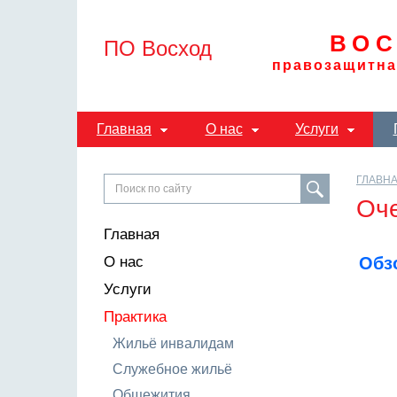
ВОС
ПО Восход
правозащитна
Главная
О нас
Услуги
ГЛАВН
Оче
Главная
О нас
Обз
Услуги
Практика
Жильё инвалидам
Служебное жильё
Общежития