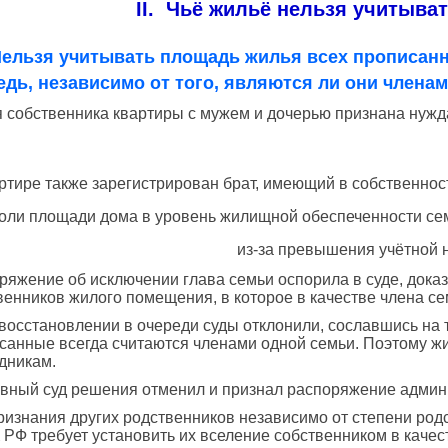
II. Чьё жильё нельзя учитыва
ельзя учитывать площадь жилья всех прописанн
едь, независимо от того, являются ли они членам
 собственника квартиры с мужем и дочерью признана нуж
ртире также зарегистрирован брат, имеющий в собственно
доли площади дома в уровень жилищной обеспеченности се
из-за превышения учётной 
ряжение об исключении глава семьи оспорила в суде, доказ
венников жилого помещения, в которое в качестве члена се
 восстановлении в очереди суды отклонили, сославшись на 
санные всегда считаются членами одной семьи. Поэтому жи
дникам.
вный суд решения отменил и признал распоряжение админ
ризнания других родственников независимо от степени родс
 РФ требует установить их вселение собственником в качес