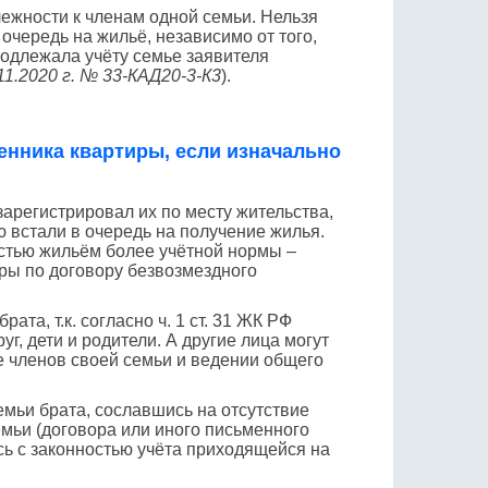
лежности к членам одной семьи. Нельзя
чередь на жильё, независимо от того,
подлежала учёту семье заявителя
1.2020 г. № 33-КАД20-3-К3
).
венника квартиры, если изначально
 зарегистрировал их по месту жительства,
 встали в очередь на получение жилья.
остью жильём более учётной нормы –
ры по договору безвозмездного
ата, т.к. согласно ч. 1 ст. 31 ЖК РФ
, дети и родители. А другие лица могут
е членов своей семьи и ведении общего
емьи брата, сославшись на отсутствие
емьи (договора или иного письменного
сь с законностью учёта приходящейся на