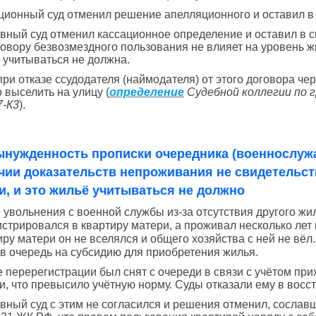
ционный суд отменил решение апелляционного и оставил в 
вный суд отменил кассационное определение и оставил в си
говору безвозмездного пользования не влияет на уровень 
 учитываться не должна.
при отказе ссудодателя (наймодателя) от этого договора чер
 выселить на улицу (
определение
Судебной коллегии по г
7-К3
).
ынужденность прописки очередника (военнослужа
чии доказательств непроживания не свидетельст
и, и это жильё учитываться не должно
 увольнения с военной службы из-за отсутствия другого 
истрировался в квартиру матери, а проживал несколько лет 
иру матери он не вселялся и общего хозяйства с ней не вёл
 в очередь на субсидию для приобретения жилья.
е перерегистрации был снят с очереди в связи с учётом п
и, что превысило учётную норму. Суды отказали ему в вос
вный суд с этим не согласился и решения отменил, сослав