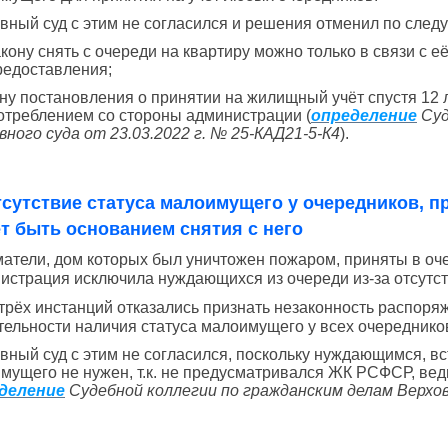
вный суд с этим не согласился и решения отменил по сле
закону снять с очереди на квартиру можно только в связи с
редоставления;
ену постановления о принятии на жилищный учёт спустя 12 
отреблением со стороны администрации (
определение
Суд
вного суда от 23.03.2022 г. № 25-КАД21-5-К4
).
тсутствие статуса малоимущего у очередников, при
т быть основанием снятия с него
атели, дом которых был уничтожен пожаром, приняты в очере
истрация исключила нуждающихся из очереди из-за отсутст
трёх инстанций отказались признать незаконность распоря
тельности наличия статуса малоимущего у всех очереднико
вный суд с этим не согласился, поскольку нуждающимся, вст
мущего не нужен, т.к. не предусматривался ЖК РСФСР, ведь
деление
Судебной коллегии по гражданским делам Верховн