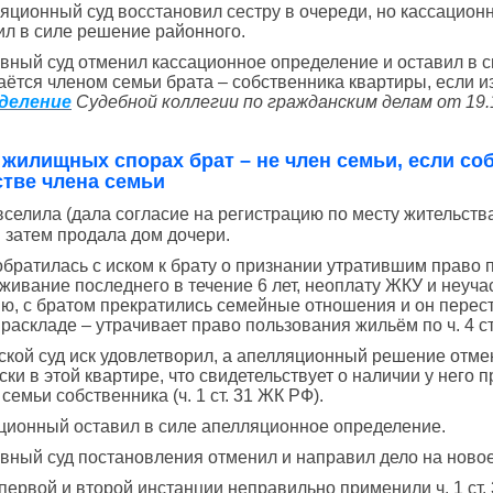
яционный суд восстановил сестру в очереди, но кассацио
ил в силе решение районного.
вный суд отменил кассационное определение и оставил в си
аётся членом семьи брата – собственника квартиры, если и
деление
Судебной коллегии по гражданским делам от 19.1
 жилищных спорах брат – не член семьи, если со
стве члена семьи
вселила (дала согласие на регистрацию по месту жительств
и затем продала дом дочери.
обратилась с иском к брату о признании утратившим право 
живание последнего в течение 6 лет, неоплату ЖКУ и неуча
ю, с братом прекратились семейные отношения и он перест
 раскладе – утрачивает право пользования жильём по ч. 4 ст
ской суд иск удовлетворил, а апелляционный решение отме
ски в этой квартире, что свидетельствует о наличии у него 
семьи собственника (ч. 1 ст. 31 ЖК РФ).
ционный оставил в силе апелляционное определение.
вный суд постановления отменил и направил дело на ново
первой и второй инстанции неправильно применили ч. 1 ст. 