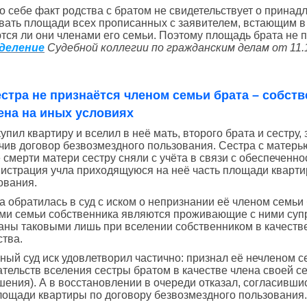
о себе факт родства с братом не свидетельствует о принад
вать площади всех прописанных с заявителем, встающим в о
тся ли они членами его семьи. Поэтому площадь брата не 
деление
Судебной коллегии по гражданским делам от 11.1
естра не признаётся членом семьи брата – собст
ена на иных условиях
купил квартиру и вселил в неё мать, второго брата и сестру,
чив договор безвозмездного пользования. Сестра с матерью
 смерти матери сестру сняли с учёта в связи с обеспеченн
истрация учла приходящуюся на неё часть площади кварти
ования.
 обратилась в суд с иском о непризнании её членом семьи бр
ми семьи собственника являются проживающие с ними супруг
аны таковыми лишь при вселении собственником в качеств
ства.
ный суд иск удовлетворил частично: признал её нечленом с
ательств вселения сестры братом в качестве члена своей с
шения). А в восстановлении в очереди отказал, согласивши
лощади квартиры по договору безвозмездного пользования.