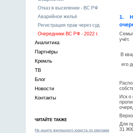
Отказ в выселении - ВС РФ
Аварийное жильё
1. Н
очер
Регистрация прав через суд
Очередники ВС РФ - 2022 г.
Семья
учёт.
Аналитика
Партнёры
В ква
Кремль
его 
ТВ
Блог
Распо
Новости
собст
Иск о
Контакты
пропи
очере
Верхо
ЧИТАЙТЕ ТАКЖЕ
Для п
31 ЖК
Не ищите жилищного юриста по рекламе