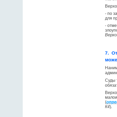
Верхо
- по 
для п
- отм
злоуп
Верхо
7. О
може
Наним
админ
Суды 
обяза
Верхо
малои
(
опре
К4
).