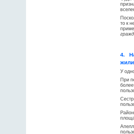
призн
вселе
Поско
то к 
приме
гражд
4. Н
жили
У одн
При п
более
польз
Сестр
польз
Район
площа
Апелл
польз