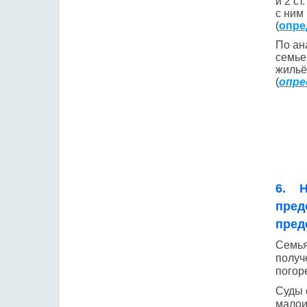
и 2 с
с ним
(
опре
По ан
семье
жильё
(
опре
6. Н
пред
пред
Семья
получ
погор
Суды 
малои