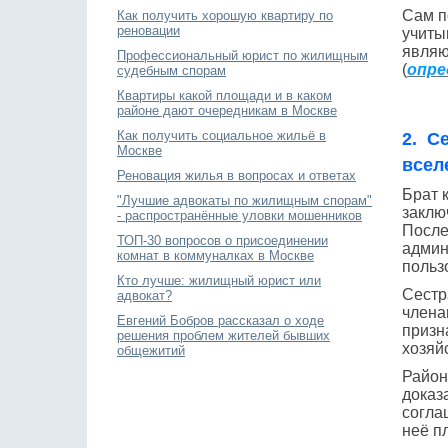
Сам п
Как получить хорошую квартиру по
реновации
учиты
являю
Профессиональный юрист по жилищным
(
опре
судебным спорам
Квартиры какой площади и в каком
районе дают очередникам в Москве
Как получить социальное жильё в
2. С
Москве
всел
Реновация жилья в вопросах и ответах
Брат 
"Лучшие адвокаты по жилищным спорам"
заклю
- распространённые уловки мошенников
После
ТОП-30 вопросов о присоединении
админ
комнат в коммуналках в Москве
польз
Кто лучше: жилищный юрист или
Сестра
адвокат?
члена
Евгений Бобров рассказал о ходе
призн
решения проблем жителей бывших
хозяй
общежитий
Район
доказ
согла
неё п