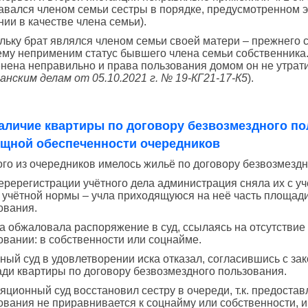
авался членом семьи сестры в порядке, предусмотренном э
нии в качестве члена семьи).
льку брат являлся членом семьи своей матери – прежнего с
нему неприменим статус бывшего члена семьи собственника. 
нена неправильно и права пользования домом он не утрати
анским делам от 05.10.2021 г. № 19-КГ21-17-К5
).
аличие квартиры по договору безвозмездного по
щной обеспеченности очередников
ого из очередников имелось жильё по договору безвозмездн
еререгистрации учётного дела администрация сняла их с уч
 учётной нормы – учла приходящуюся на неё часть площади
ования.
а обжаловала распоряжение в суд, ссылаясь на отсутствие
овании: в собственности или соцнайме.
ный суд в удовлетворении иска отказал, согласившись с за
ди квартиры по договору безвозмездного пользования.
яционный суд восстановил сестру в очереди, т.к. предоста
ования не приравнивается к соцнайму или собственности, и