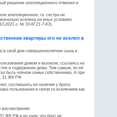
нный решение апелляционного отменил и
ле апелляционное, т.к. сестра не
значально вселена на иных условиях
0.2021 г. № 33-КГ21-7-К3
).
бственник квартиры его не вселял в
а) в свой дом совершеннолетних сына и
пользования домом и выписке, ссылаясь на
стие в содержании дома. Тем самым, по её
ал быть членом семьи собственника. А при
. 31 ЖК РФ.
нил, сославшись на наличие у брата
права пользования в связи со вселением как
е рассмотрение.
31 ЖК РФ и не учли, что брат не