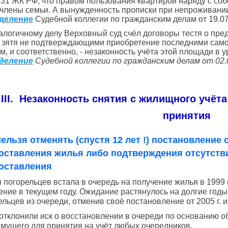
т. 31 ЖК РФ, что правом пользования квартирой наряду с 
 члены семьи. А вынужденность прописки при непроживании
деление
Судебной коллегии по гражданским делам от 19.07
алогичному делу Верховный суд счёл договоры тестя о пре
 зятя не подтверждающими приобретение последними само
м, и соответственно, - незаконность учёта этой площади в
деление
Судебной коллегии по гражданским делам от 02.0
III. Незаконность снятия с жилищного учёта
принятия
ельзя отменять (спустя 12 лет !) постановление
оставления жилья либо подтверждения отсутстви
оставления
 погорельцев встала в очередь на получение жилья в 1999 г.
ение в текущем году. Ожидание растянулось на долгие годы
ельцев из очереди, отменив своё постановление от 2005 г. и
отклонили иск о восстановлении в очереди по основанию о
мущего для принятия на учёт любых очередников.