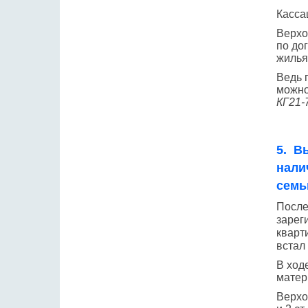
Касса
Верхо
по до
жилья
Ведь 
можно
КГ21-
5. В
нали
семь
После
зарег
кварт
встал
В ход
матер
Верхо