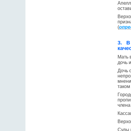
Апелл
остав
Верхо
призн
(
опре
3. В
каче
Мать 
дочь 
Дочь 
непро
мнени
таком
Город
пропи
члена 
Касса
Верхо
Суды 