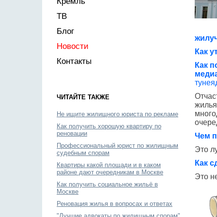
Кремль
ТВ
Блог
жилуч
Новости
Как 
Контакты
Как п
меди
тунея
Отчас
ЧИТАЙТЕ ТАКЖЕ
жилья
много
Не ищите жилищного юриста по рекламе
очере
Как получить хорошую квартиру по
реновации
Чем 
Профессиональный юрист по жилищным
Это л
судебным спорам
Как с
Квартиры какой площади и в каком
районе дают очередникам в Москве
Это н
Как получить социальное жильё в
Москве
Реновация жилья в вопросах и ответах
"Лучшие адвокаты по жилищным спорам"