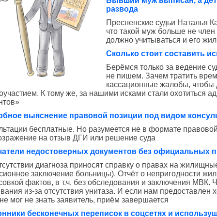
Бывший муж выписан, а дет
развода
Пресненские судьи Наталья Ка
что такой муж больше не член
должно учитываться и его жил
Сколько стоит составить ис
Берёмся только за ведение су
не пишем. Зачем тратить врем
кассационные жалобы, чтобы 
оучастием. К тому же, за нашими исками стали охотиться ад
нтов»
обное выяснение правовой позиции под видом консул
льтации бесплатные. Но разумеется не в формате правово
возражение на отзыв ДГИ или решение суда
атели недостоверных документов без официальных пр
тсутствии диагноза приносят справку о правах на жилищные
сионное заключение больницы). Отчёт о непригодности жиль
овкой фактов, в т.ч.
без обследования и
заключения МВК
. 
вания из-за отсутствия унитаза. И если нам предоставлен
 не мог не знать заявитель, приём завершается
нники бесконечных переписок в соцсетях и использу