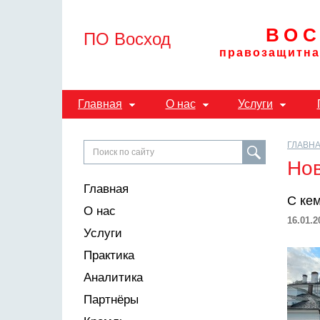
ВОС
ПО Восход
правозащитна
Главная
О нас
Услуги
ГЛАВН
Но
Главная
С ке
О нас
16.01.2
Услуги
Практика
Аналитика
Партнёры