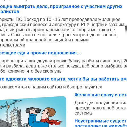
щие выиграть дело, проигранное с участием других
иалистов
юристы ПО Восход по 10 - 15 лет преподавали жилищное
, гражданский процесс и адвокатуру в РГУ нефти и газа им.
на, выигрывать проигранные кем-то споры мы так и не
лись. Сам закон не позволяет рассмотреть дело заново,
 правильной правовой позицией и новыми
ательствами
осящие еду и прочие подношения…
парень притащил двухлитровую банку разбитых яиц, штук 20
а и разбила, девать же столько некуда, всё равно выбрасыва
бо, конечно, что без скорлупы
го адвоката маловато опыта, могли бы вы работать вм
 ознакомится с нашим сайтом и быстро научится
Желающие сразу и вста
Даже для получения жи
прежде надо в неё встат
система
Неустранимые существ
постановке на жилучёт