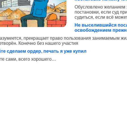
Обусловлено желанием з
постановки, если суд пр
судиться, если всё може
Не выселившийся посл
освобождением прежн
разумеется, прекращает право пользования занимаемым жил
етворён. Конечно без нашего участия
те сделаем ордер, печать я уже купил
те сами, всего хорошего…