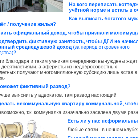
На кого переписать коттед
учётной норме и встать в 
Как выписать богатого мужа
ёт / получение жилья?
утаить официальный доход, чтобы признали малоимущ
одтвердить фиктивную занятость, чтобы ДГИ не начис
анный среднедушевой доход
(за период откровенного
дства)
?
ти благодаря и таким умникам очередники вынуждены ждат
 десятилетиями, а аферисты из недобросовестных
детных получают многомиллионную субсидию лишь встав в
дь
поможет фиктивный развод?
учше выяснить у адвокатов, там развод настоящий
делать некоммунальную квартиру коммунальной, чтоб
евозможно, т.к. коммуналка изначально заселена двумя ра
Есть ли у нас неформальны
Любые связи - в ночном клубе