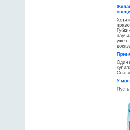
Желаю
спец
Хотя 
право
Губки
научи
уже с
доказ
Прин
Один 
купил
Спаси
У мое
Пусть