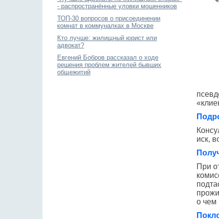
- распространённые уловки мошенников
ТОП-30 вопросов о присоединении
комнат в коммуналках в Москве
Кто лучше: жилищный юрист или
адвокат?
Евгений Бобров рассказал о ходе
решения проблем жителей бывших
общежитий
псевд
«клие
Подр
Консу
иск, 
Получ
При о
комис
подтас
прожи
о чем
Покло