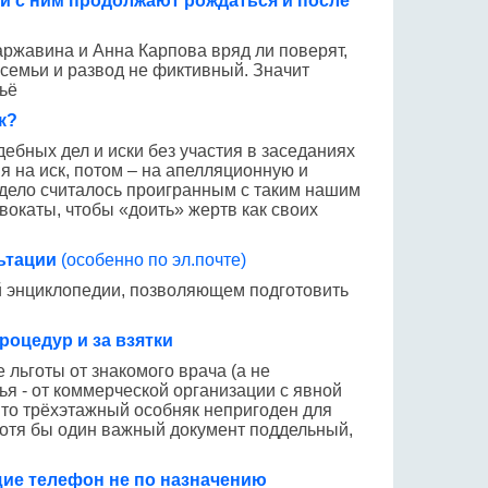
и с ним продолжают рождаться и после
ржавина и Анна Карпова вряд ли поверят,
 семьи и развод не фиктивный. Значит
ьё
к?
дебных дел и иски без участия в заседаниях
я на иск, потом – на апелляционную и
дело считалось проигранным с таким нашим
вокаты, чтобы «доить» жертв как своих
ьтации
(особенно по эл.почте)
й энциклопедии, позволяющем подготовить
оцедур и за взятки
 льготы от знакомого врача (а не
я - от коммерческой организации с явной
Что трёхэтажный особняк непригоден для
 хотя бы один важный документ поддельный,
щие телефон не по назначению