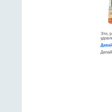
Это, 
удовл
Давай
Делай