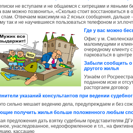
еписки не вступаем и не общаемся с хитрецами и явными б
а вам можно позвонить», «Сколько стоит восстановиться в 
в спам. Отвечаем максимум на 2 ясных сообщения, дальше –
му так и не научившиеся пользоваться телефоном и эл.почт
Где у вас можно бе
Офис у м. Смоленская
малоимущими и клиен
очередному клиенту 
парковаться в центре
Забыли сообщить о 
другого жилья
Узнаём от Росреестра
поданном иске и отсу
расторгаем договор
нители указаний консультантов при ведении судебног
это сильно мешает ведению дела, предупреждаем и без со
ющие получить жилья больше положенного любым спо
ая предложения дать взятку судебным представителям ДГИ,
чное, унаследованное, недооформленное и т.п., на фиктивн
яцию, кассацию