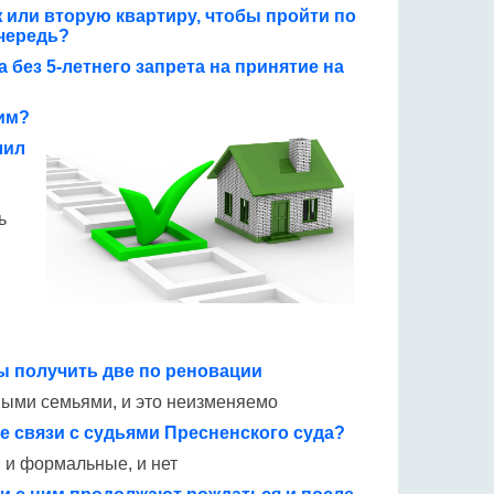
ж или вторую квартиру, чтобы пройти по
очередь?
 без 5-летнего запрета на принятие на
им?
лил
ь
ы получить две по реновации
зными семьями, и это неизменяемо
е связи с судьями Пресненского суда?
: и формальные, и нет