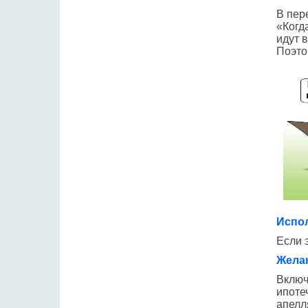
В пер
«Когд
идут 
Поэто
Испол
Если 
Жела
Включ
ипоте
апелл