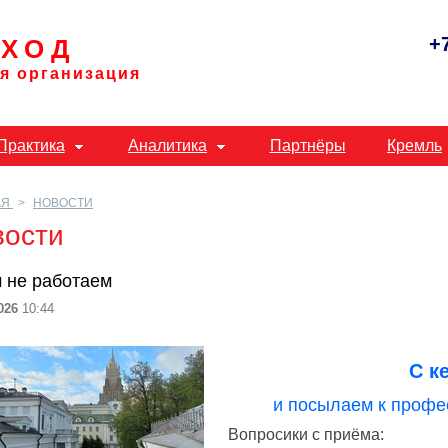
+
ХОД
я организация
Практика
Аналитика
Партнёры
Кремль
АЯ
НОВОСТИ
вости
м не работаем
026
10:44
С к
и посылаем к проф
Вопросики с приёма: