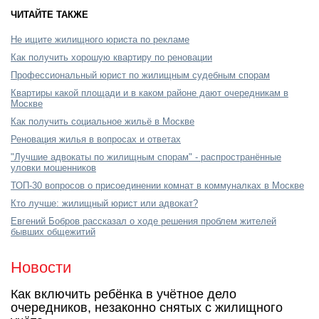
ЧИТАЙТЕ ТАКЖЕ
Не ищите жилищного юриста по рекламе
Как получить хорошую квартиру по реновации
Профессиональный юрист по жилищным судебным спорам
Квартиры какой площади и в каком районе дают очередникам в
Москве
Как получить социальное жильё в Москве
Реновация жилья в вопросах и ответах
"Лучшие адвокаты по жилищным спорам" - распространённые
уловки мошенников
ТОП-30 вопросов о присоединении комнат в коммуналках в Москве
Кто лучше: жилищный юрист или адвокат?
Евгений Бобров рассказал о ходе решения проблем жителей
бывших общежитий
Новости
Как включить ребёнка в учётное дело
очередников, незаконно снятых с жилищного