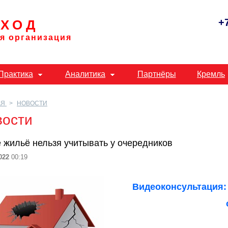
+
ХОД
я организация
Практика
Аналитика
Партнёры
Кремль
АЯ
НОВОСТИ
вости
 жильё нельзя учитывать у очередников
022
00:19
Видеоконсультация: 