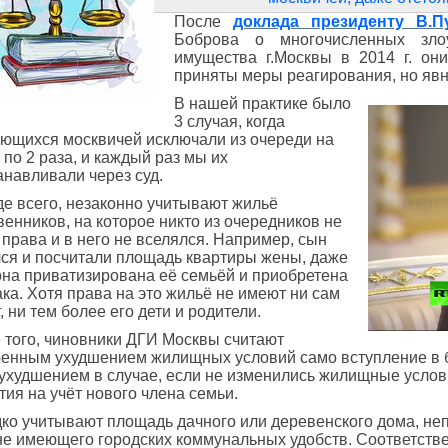
После
доклада президенту В.П
Боброва о многочисленных злоу
имущества г.Москвы в 2014 г. о
приняты меры реагирования, но явн
В нашей практике было
3 случая, когда
ющихся москвичей исключали из очереди на
 по 2 раза, и каждый раз мы их
анавливали через суд.
е всего, незаконно учитывают жильё
венников, на которое никто из очередников не
 права и в него не вселялся. Например, сын
ся и посчитали площадь квартиры жены, даже
она приватизирована её семьёй и приобретена
ака. Хотя права на это жильё не имеют ни сам
, ни тем более его дети и родители.
 того, чиновники ДГИ Москвы считают
енным ухудшением жилищных условий само вступление в бр
 ухудшением в случае, если не изменились жилищные услов
тия на учёт нового члена семьи.
ко учитывают площадь дачного или деревенского дома, не
не имеющего городских коммунальных удобств. Соответств