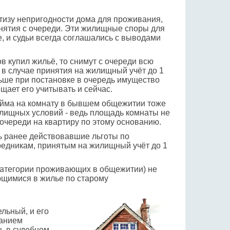
тизу непригодности дома для проживания,
нятия с очереди. Эти жилищные споры для
, и судьи всегда соглашались с выводами
в купил жильё, то снимут с очереди всю
 в случае принятия на жилищный учёт до 1
ньше при постановке в очередь имущество
щает его учитывать и сейчас.
йма на комнату в бывшем общежитии тоже
лищных условий - ведь площадь комнаты не
 очереди на квартиру по этому основанию.
ь ранее действовавшие льготы по
едникам, принятым на жилищный учёт до 1
 категории проживающих в общежитии) не
ющимися в жилье по старому
ельный, и его
ванием
ь в судебном