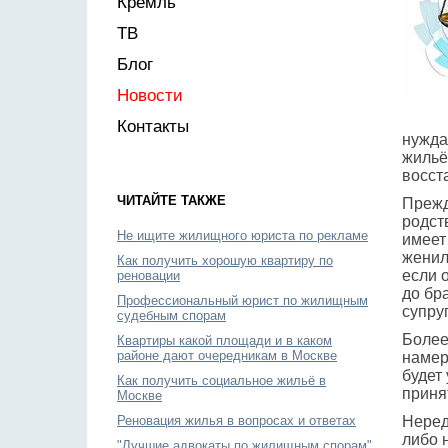
Кремль
ТВ
Блог
Новости
Контакты
нужда
жильё
восст
ЧИТАЙТЕ ТАКЖЕ
Прежд
родст
Не ищите жилищного юриста по рекламе
имеет
женил
Как получить хорошую квартиру по
если 
реновации
до бр
Профессиональный юрист по жилищным
супруг
судебным спорам
Более
Квартиры какой площади и в каком
районе дают очередникам в Москве
намер
будет
Как получить социальное жильё в
приня
Москве
Реновация жилья в вопросах и ответах
Неред
либо 
"Лучшие адвокаты по жилищным спорам"