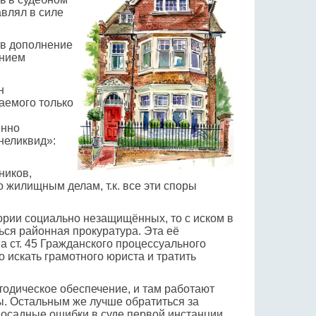
авлял в силе
«в дополнение
ением
н
аемого только
енно
неликвид»:
ников,
 жилищным делам, т.к. все эти споры
гории социально незащищённых, то с иском в
ься районная прокуратура. Эта её
 ст. 45 Гражданского процессуального
о искать грамотного юриста и тратить
тодическое обеспечение, и там работают
. Остальным же лучше обратиться за
 досадные ошибки в суде первой инстанции