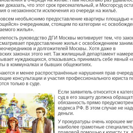
ке доказать, что этот срок пресекательный, и Мосгорсуд ост
ия о незаконности исключения из очереди на жильё.
совсем необъяснимо предоставление квартиры площадью 
ющейся» очередникам, стоящим по категории «с освобожд
аемого жилья».
елепость руководство ДГИ Москвы мотивирует тем, что зако
сматривает предоставление жилья с освобождением заним
неочередников и долгожителей Москвы. Хотя даже в
вских законах этого нет. Так жилищный департамент намер
ывает нуждающихся, отказываясь принимать себе явный «
ты в коммуналках и бывших общежитиях.
чаются и менее распространённые нарушения прав очеред
ющие консультации и участия профессионального юриста по
тся только в суде.
Если заявитель относится к кате
суд в его защиту должна обращат
обязанность прямо предусмотрена
кодекса РФ. В этом случае не над
деньги.
У прокуратуры очень хорошее ме
наиболее грамотные специалисты
правовой помощью к юристу, т.к.