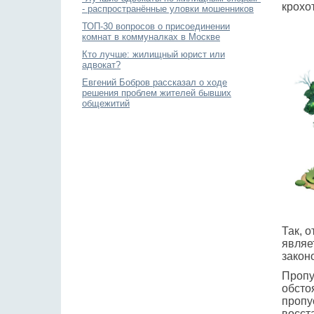
крохо
- распространённые уловки мошенников
ТОП-30 вопросов о присоединении
комнат в коммуналках в Москве
Кто лучше: жилищный юрист или
адвокат?
Евгений Бобров рассказал о ходе
решения проблем жителей бывших
общежитий
Так, 
являе
закон
Пропу
обсто
пропу
восст