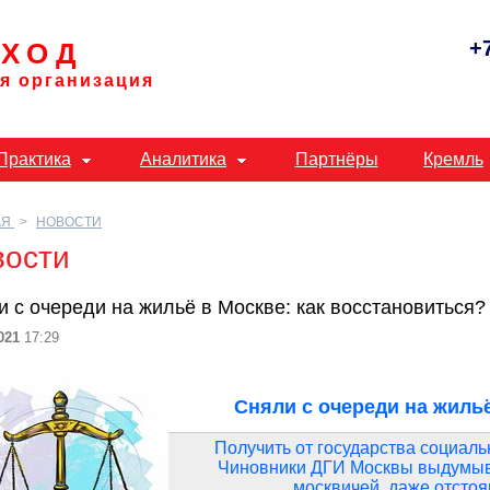
+
ХОД
я организация
Практика
Аналитика
Партнёры
Кремль
АЯ
НОВОСТИ
вости
 с очереди на жильё в Москве: как восстановиться?
021
17:29
Сняли с очереди на жильё
Получить от государства социаль
Чиновники ДГИ Москвы выдумыва
москвичей, даже отстоя