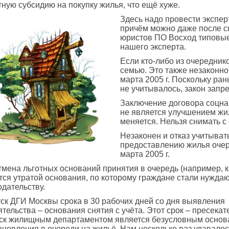
тную субсидию на покупку жилья, что ещё хуже.
Здесь надо провести экспер
причём можно даже после с
юристов ПО Восход типовые
нашего эксперта.
Если кто-либо из очереднико
семью. Это также незаконно
марта 2005 г. Поскольку ра
не учитывалось, закон запре
Заключение договора соцна
не является улучшением жи
меняется. Нельзя снимать с
Незаконен и отказ учитыват
предоставлению жилья очер
марта 2005 г.
отмена льготных оснований принятия в очередь (например,
тся утратой основания, по которому граждане стали нужда
одательству.
ск ДГИ Москвы срока в 30 рабочих дней со дня выявления
ятельства – основания снятия с учёта. Этот срок – пресекат
ск жилищным департаментом является безусловным осно
ановления в очереди на жильё. Нам несколько раз удавалос