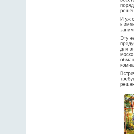
поряд
решен
И уж 
к име
заним
Эту н
преду
для в
моско
обман
комна
Встре
требу
решаю