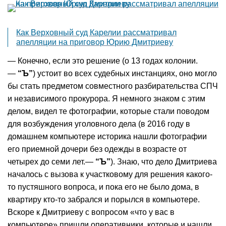
Как Верховный суд Карелии рассматривал
апелляции на приговор Юрию Дмитриеву
— Конечно, если это решение (о 13 годах колонии.
—
“Ъ”
) устоит во всех судебных инстанциях, оно могло
бы стать предметом совместного разбирательства СПЧ
и независимого прокурора. Я немного знаком с этим
делом, видел те фотографии, которые стали поводом
для возбуждения уголовного дела (в 2016 году в
домашнем компьютере историка нашли фотографии
его приемной дочери без одежды в возрасте от
четырех до семи лет.—
“Ъ”
). Знаю, что дело Дмитриева
началось с вызова к участковому для решения какого-
то пустяшного вопроса, и пока его не было дома, в
квартиру кто-то забрался и порылся в компьютере.
Вскоре к Дмитриеву с вопросом «что у вас в
компьютере» пришли оперативники, которые и нашли