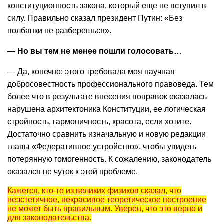
конституционность закона, который еще не вступил в
силу. Правильно сказал президент Путин: «Без
полбанки не разберешься».
— Но вы тем не менее пошли голосовать…
— Да, конечно: этого требовала моя научная
добросовестность профессионального правоведа. Тем
более что в результате внесения поправок оказалась
нарушена архитектоника Конституции, ее логическая
стройность, гармоничность, красота, если хотите.
Достаточно сравнить изначальную и новую редакции
главы «Федеративное устройство», чтобы увидеть
потерянную гомогенность. К сожалению, законодатель
оказался не чуток к этой проблеме.
Кажется, кто-то из великих физиков сказал, что
неэстетичное, некрасивое теоретическое построение
не может быть правильным. Уверен, что это верно и
для законодательства.