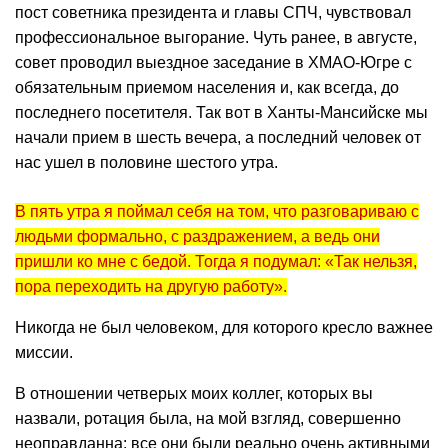
пост советника президента и главы СПЧ, чувствовал
профессиональное выгорание. Чуть ранее, в августе,
совет проводил выездное заседание в ХМАО-Югре с
обязательным приемом населения и, как всегда, до
последнего посетителя. Так вот в Ханты-Мансийске мы
начали прием в шесть вечера, а последний человек от
нас ушел в половине шестого утра.
В пять утра я поймал себя на том, что разговариваю с
людьми формально, с раздражением, а ведь они
пришли ко мне с бедой. Тогда я подумал: «Так нельзя,
пора переходить на другую работу».
Никогда не был человеком, для которого кресло важнее
миссии.
В отношении четверых моих коллег, которых вы
назвали, ротация была, на мой взгляд, совершенно
неоправданна: все они были реально очень активными