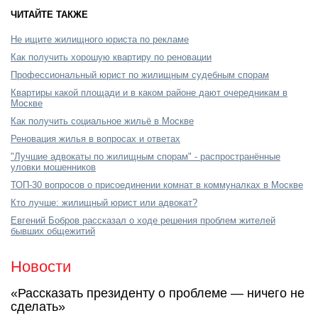
ЧИТАЙТЕ ТАКЖЕ
Не ищите жилищного юриста по рекламе
Как получить хорошую квартиру по реновации
Профессиональный юрист по жилищным судебным спорам
Квартиры какой площади и в каком районе дают очередникам в
Москве
Как получить социальное жильё в Москве
Реновация жилья в вопросах и ответах
"Лучшие адвокаты по жилищным спорам" - распространённые
уловки мошенников
ТОП-30 вопросов о присоединении комнат в коммуналках в Москве
Кто лучше: жилищный юрист или адвокат?
Евгений Бобров рассказал о ходе решения проблем жителей
бывших общежитий
Новости
«Рассказать президенту о проблеме — ничего не
сделать»