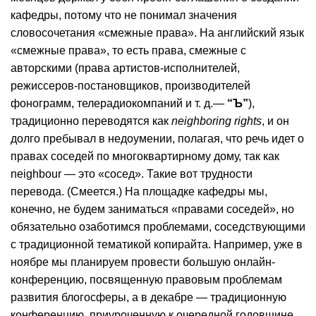
кафедры, потому что не понимал значения
словосочетания «смежные права». На английский язык
«смежные права», то есть права, смежные с
авторскими (права артистов-исполнителей,
режиссеров-постановщиков, производителей
фонограмм, телерадиокомпаний и т. д.—
“Ъ”
),
традиционно переводятся как
neighboring rights
, и он
долго пребывал в недоумении, полагая, что речь идет о
правах соседей по многоквартирному дому, так как
neighbour — это «сосед». Такие вот трудности
перевода. (Смеется.) На площадке кафедры мы,
конечно, не будем заниматься «правами соседей», но
обязательно озаботимся проблемами, соседствующими
с традиционной тематикой копирайта. Например, уже в
ноябре мы планируем провести большую онлайн-
конференцию, посвященную правовым проблемам
развития блогосферы, а в декабре — традиционную
конференцию, приуроченную к очередной годовщине