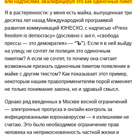
или надписями, квалифицируя это как одиночный пикет.
Я в растерянности: у меня есть майка, выпущенная три
десятка лет назад Международной программой
развития коммуникаций ЮНЕСКО, с надписью «Press
freedom is democracy» (дословно с англ. «свобода
прессы — это демократия».—
“Ъ”
). Если я в ней выйду
на улицу, не сочтет ли полиция это одиночным
пикетом? А если не сочтет, то почему она считает
возможным признать одиночным пикетом появление в
майке с другим текстом? Как показывает этот пример,
некоторым нашим правоприменителям порой изменяет
не только понимание закона, но и здравый смысл.
Однако ряд введенных в Москве весной ограничений
— электронные пропуска и онлайн-контроль за
инфицированными коронавирусом — я излишними не
считаю. Это было необходимое ограничение прав
человека на неприкосновенность частной жизни и