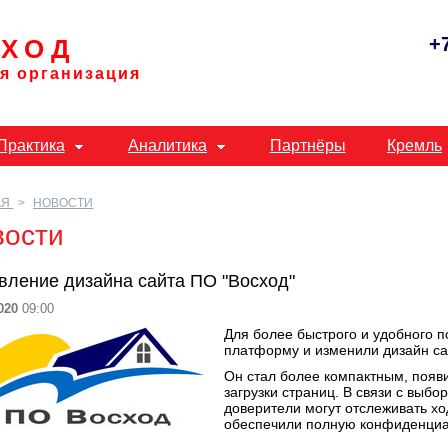
+
ХОД
я организация
Практика
Аналитика
Партнёры
Кремль
АЯ
НОВОСТИ
вости
вление дизайна сайта ПО "Восход"
020
09:00
Для более быстрого и удобного 
платформу и изменили дизайн са
Он стал более компактным, появ
загрузки страниц. В связи с выб
доверители могут отслеживать х
обеспечили полную конфиденциа