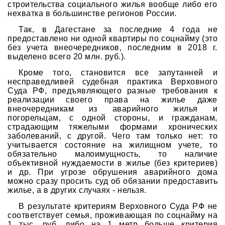
строительства социального жилья вообще либо его
нехватка в большинстве регионов России.
Так, в Дагестане за последние 4 года не
предоставлено ни одной квартиры по соцнайму (это
без учета внеочередников, последним в 2018 г.
выделено всего 20 млн. руб.).
Кроме того, становится все запутанней и
несправедливей судебная практика Верховного
Суда РФ, предъявляющего разные требования к
реализации своего права на жилье даже
внеочередникам из аварийного жилья и
погорельцам, с одной стороны, и гражданам,
страдающим тяжелыми формами хронических
заболеваний, с другой. Чего там только нет: то
учитывается состояние на жилищном учете, то
обязательно малоимущность, то наличие
объективной нуждаемости в жилье (без критериев)
и др. При угрозе обрушения аварийного дома
можно сразу просить суд об обязании предоставить
жилье, а в других случаях - нельзя.
В результате критериям Верховного Суда РФ не
соответствует семья, проживающая по соцнайму на
1 тыс. руб. либо на 1 метр больше критерия