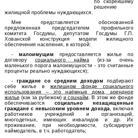
по скорейшему
решению
жилищной проблемы нуждающихся.
Мне представляется обоснованной
предложенная председателем профильного
комитета Госдумы, депутатом Госдумы Г.П.
Хованской конструкция модели жилищного
обеспечения населения, в которой:
-
малоимущим
предоставляется жилье по
договору
социального найма
(из-за очень
маленького порога малоимущности - это считанные
проценты реально нуждающихся);
-
граждане со средним доходом
подбирают
себе жилье в
жилищном фонде социального
использования – это наёмные дома, арендное
жилье
(как за рубежом)
и соцнайм
. В этом же фонде
обеспечиваются
социально незащищенные
граждане с невысоким уровнем дохода
, включая
работников учреждений и организаций,
многодетных, имеющих инвалидов и др. Их
проживание, при необходимости, субсидирует
наймодатель, в т.ч. работодатель;