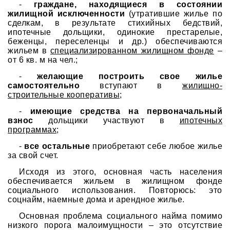
-
граждане, находящиеся в состоянии
жилищной исключенности
(утратившие жилье по
сделкам, в результате стихийных бедствий,
ипотечные дольщики, одинокие престарелые,
беженцы, переселенцы и др.) обеспечиваются
жильем в
специализированном жилищном фонде
–
от 6 кв. м на чел.;
-
желающие построить свое жилье
самостоятельно
вступают в
жилищно-
строительные кооперативы
;
-
имеющие средства на первоначальный
взнос
дольщики участвуют в
ипотечных
программах
;
-
все остальные
приобретают себе любое жилье
за свой счет.
Исходя из этого, основная часть населения
обеспечивается жильем в жилищном фонде
социального использования. Повторюсь: это
соцнайм, наемные дома и арендное жилье.
Основная проблема социального найма помимо
низкого порога малоимущности – это отсутствие