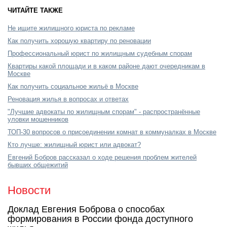
ЧИТАЙТЕ ТАКЖЕ
Не ищите жилищного юриста по рекламе
Как получить хорошую квартиру по реновации
Профессиональный юрист по жилищным судебным спорам
Квартиры какой площади и в каком районе дают очередникам в
Москве
Как получить социальное жильё в Москве
Реновация жилья в вопросах и ответах
"Лучшие адвокаты по жилищным спорам" - распространённые
уловки мошенников
ТОП-30 вопросов о присоединении комнат в коммуналках в Москве
Кто лучше: жилищный юрист или адвокат?
Евгений Бобров рассказал о ходе решения проблем жителей
бывших общежитий
Новости
Доклад Евгения Боброва о способах
формирования в России фонда доступного