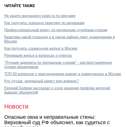
ЧИТАЙТЕ ТАКЖЕ
Не ищите жилищного юриста по рекламе
Как получить хорошую квартиру по реновации
Профессиональный юрист по жилищным судебным спорам
Квартиры какой площади и в каком районе дают очередникам в
Москве
Как получить социальное жильё в Москве
Реновация жилья в вопросах и ответах
"Лучшие адвокаты по жилищным спорам" - распространённые
уловки мошенников
ТОП-30 вопросов о присоединении комнат в коммуналках в Москве
Кто лучше: жилищный юрист или адвокат?
Евгений Бобров рассказал о ходе решения проблем жителей
бывших общежитий
Новости
Опасные окна и неправильные стены:
Верховный суд РФ объяснил, как судиться с